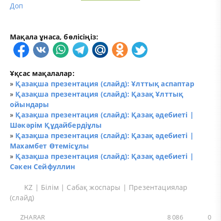
Доп
Мақала ұнаса, бөлісіңіз:
Ұқсас мақалалар:
»
Қазақша презентация (слайд): Ұлттық аспаптар
»
Қазақша презентация (слайд): Қазақ Ұлттық
ойындары
»
Қазақша презентация (слайд): Қазақ әдебиеті |
Шәкәрім Құдайбердіұлы
»
Қазақша презентация (слайд): Қазақ әдебиеті |
Махамбет Өтемісұлы
»
Қазақша презентация (слайд): Қазақ әдебиеті |
Сәкен Сейфуллин
KZ
|
Білім
|
Сабақ жоспары
|
Презентациялар
(слайд)
ZHARAR
8 086
0