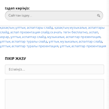
Іздеп көріңіз:
қазақтың ұлттық аспаптары слайд
,
қазақтың музыкалық аспаптары
слайд
,
аспап презентация слайд скачать тегін бесплатно
,
аспап
,
aspap
,
ұлттық аспаптар слайд
,
музыкалық аспаптар презентация
,
ұлттық аспаптар туралы слайд
,
ұлттық музыкалық аспаптар слайд
,
ұлттық аспаптар туралы презентация
,
ұлттық аспаптар презентация
ПІКІР ЖАЗУ