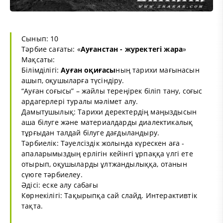
Сынып: 10
Тәрбие сағаты: «
Ауғанстан - журектегі жара
»
Мақсаты:
Білімділігі:
Ауған оқиғасы
ның тарихи мағынасын
ашып, оқушыларға түсіндіру.
“Ауған соғысы” – жайлы тереңірек біліп тану, соғыс
ардагерлері туралы мәлімет алу.
Дамытушылық: Тарихи деректердің маңыздысын
аша білуге және материалдарды диалектикалық
тұрғыдан талдай білуге дағдыландыру.
Тәрбиелік: Тәуелсіздік жолында күрескен аға -
апаларымыздың ерлігін кейінгі ұрпаққа үлгі ете
отырып, оқушыларды ұлтжандылыққа, отанын
сүюге тәрбиелеу.
Әдісі: еске алу сабағы
Көрнекілігі: Тақырыпқа сай слайд. Интерактивтік
тақта.