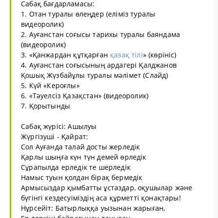
Сабақ бағдарламасы:
1. Отан туралы өлеңдер (еліміз туралы
видеоролик)
2. Ауғанстан соғысы тарихы туралы баяндама
(видеоролик)
3. «Қанжардан құтқарған
қазақ тілі
» (көрініс)
4. Ауғанстан соғысының ардагері Қалджанов
Қошық Жүзбайұлы туралы мәлімет (Слайд)
5. Күй «Кероғлы»
6. «Тәуелсіз Қазақстан» (видеоролик)
7. Қорытынды
Сабақ жүрісі: Ашылуы
Жүргізуші - Қайрат:
Сол Ауғанда талай досты жерледік
Қарлы шыңға күн түн демей өрледік
Сұрапылда ерледік те шерледік
Намыс туын қолдан бірақ бермедік
Армысыздар қымбатты ұстаздар, оқушылар және
бүгінгі кездесуіміздің аса құрметті қонақтары!
Нұрсейіт: Батырлыққа уызынан жарыған,