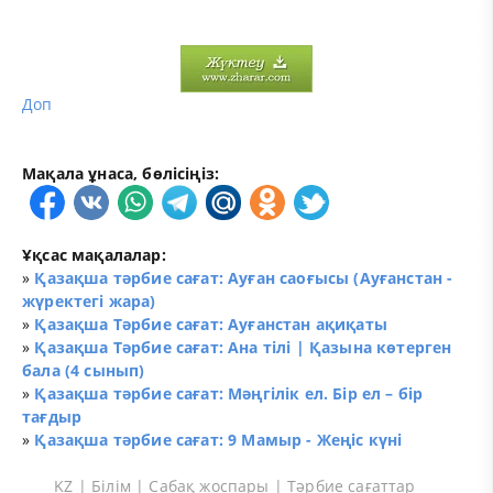
Доп
Мақала ұнаса, бөлісіңіз:
Ұқсас мақалалар:
»
Қазақша тәрбие сағат: Ауған саоғысы (Ауғанстан -
жүректегі жара)
»
Қазақша Тәрбие сағат: Ауғанстан ақиқаты
»
Қазақша Тәрбие сағат: Ана тілі | Қазына көтерген
бала (4 сынып)
»
Қазақша тәрбие сағат: Мәңгілік ел. Бір ел – бір
тағдыр
»
Қазақша тәрбие сағат: 9 Мамыр - Жеңіс күні
KZ
|
Білім
|
Сабақ жоспары
|
Тәрбие сағаттар