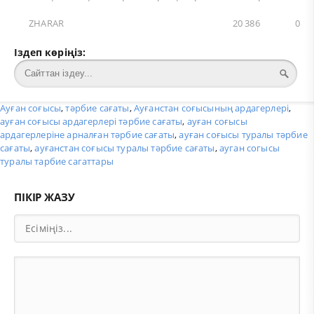
ZHARAR
20 386
0
Іздеп көріңіз:
Ауған соғысы
,
тәрбие сағаты
,
Ауғанстан соғысының ардагерлері
,
ауған соғысы ардагерлері тәрбие сағаты
,
ауған соғысы
ардагерлеріне арналған тәрбие сағаты
,
ауған соғысы туралы тәрбие
сағаты
,
ауғанстан соғысы туралы тәрбие сағаты
,
ауган согысы
туралы тарбие сагаттары
ПІКІР ЖАЗУ