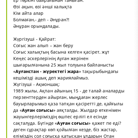
Ер төркіні байрағынан таныған.
Өзі ақын, өзі әнші халықта
Кім айта алар
Болмаған,- деп - Әнұран?!
Әнұран орындалады.
Жүргізуші - Қайрат:
Соғыс жан алып – жан беру
Соғыс халықтың басына келген қасірет, жұт
Кеңес әскерлерінің Ауған жерінен
шығарылғанына 25 жыл толуына байланысты
«
Ауғанстан - жүректегі жара
» тақырыбындағы
кешімізді ашық деп жариялаймыз.
Жүгізуші - Ақмоншақ:
1989 жылы, Ақпан айының 15 - де талай аналарды
перзенттерден айырған, мыңдаған жерлес
бауырларымыз қаза тапқан қасіретті де, қайғылы
да «
Ауған соғысы
» аяқталды. Жылдар өткенімен
жауынгерлеріміздің өшпес ерлігі ел есінде
сақталуда. Бүгінде «
Ауған соғысы
» қажет пе еді?
деген сұрақтар көп қойылған кезде, біз жастар,
еліміздің сол соғысқа қатысқан ұлдарын Отан