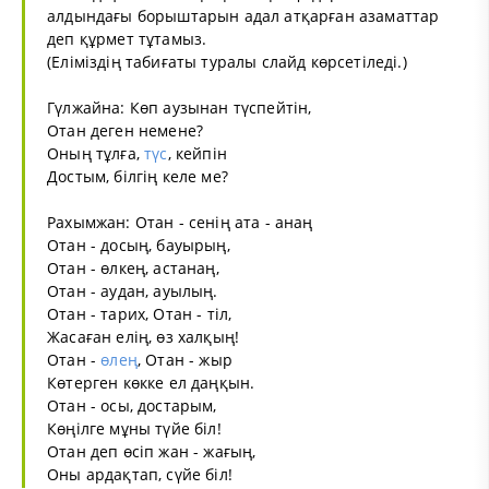
алдындағы борыштарын адал атқарған азаматтар
деп құрмет тұтамыз.
(Еліміздің табиғаты туралы слайд көрсетіледі.)
Гүлжайна: Көп аузынан түспейтін,
Отан деген немене?
Оның тұлға,
түс
, кейпін
Достым, білгің келе ме?
Рахымжан: Отан - сенің ата - анаң
Отан - досың, бауырың,
Отан - өлкең, астанаң,
Отан - аудан, ауылың.
Отан - тарих, Отан - тіл,
Жасаған елің, өз халқың!
Отан -
өлең
, Отан - жыр
Көтерген көкке ел даңқын.
Отан - осы, достарым,
Көңілге мұны түйе біл!
Отан деп өсіп жан - жағың,
Оны ардақтап, сүйе біл!