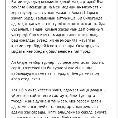
Би миыңыздың қызметін қалай жақсартады? Бұл
сауалға биомедицина мен медицина-әлеуметтік
зерттеулер саласының маманы Алмаз Шарман
жауап берді. Ғалымның айтуынша, би билегенде
адам қас қағым сәтте түрлі қозғалыс жасап, қайда
бұрылып, қандай қимыл жасаймын деп ойланып
үлгереді. Сол мезетте мидың кинестетикалық,
рационалды, әуенді және эмоцияға жауапты
қызметтері бірдей іске қосылады. Осы арқылы
мидағы нейрондық байланыс нығая түседі.
Ал бидің кейбір түрлері, әсіресе жұптасып билеп,
серігін жетелейтін би түрлері үнемі шешім
қабылдауды қажет етіп тұрады. Бұл да миға оң
әсер етеді екен.
Тағы бір айта кететін жайт, адамзат жаңа дағдыны
үйренген сайын есте сақтау қабілеті де арта
түседі. Жаңа дүниені танысам, меңгерсем деген
адам миының жүйке талшықтарының жұмысы
едәуір жақсарады. Тіпті, альцгеймер секілді ауруға
шалдыққан науқастардың білім алып, ізденісте