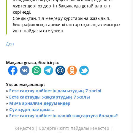
жүргендері өз дертін бақылауда ұстай алатын
көрінеді.
Сондықтан, тіл меңгеру курстарына жазылып,
биографиялық, тарихи кітаптар оқысаңыз миыңыз
үшін пайдасы өте үлкен.
Доп
Мақала ұнаса, бөлісіңіз:
Ұқсас мақалалар:
»
Есте сақтау қабілетін дамытудың 7 тәсілі
»
Есте сақтауды жақсартудың 7 жолы
»
Миға арналған дәрумендер
»
Сүйісудің пайдасы...
»
Есте сақтау қабілетін қалай жақсартуға болады?
Кеңестер
|
Ерлерге (жігіт) пайдалы кеңестер
|