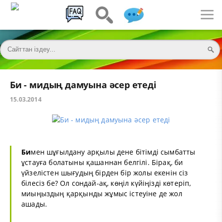
Би - мидың дамуына әсер етеді
15.03.2014
Би
мен шұғылдану арқылы дене бітімді сымбатты
ұстауға болатыны қашаннан белгілі. Бірақ, би
үйзелістен шығудың бірден бір жолы екенін сіз
білесіз бе? Ол сондай-ақ, көңіл күйіңізді көтеріп,
миыңыздың қарқынды жұмыс істеуіне де жол
ашады.