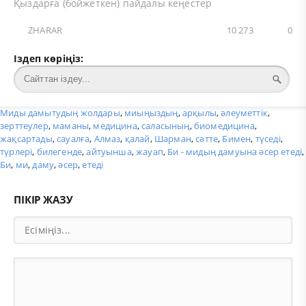
Қыздарға (бойжеткен) пайдалы кеңестер
ZHARAR
10 273
0
Іздеп көріңіз:
Миды дамытудың жолдары
,
миыңыздың
,
арқылы
,
әлеуметтік
,
зерттеулер
,
маманы
,
медицина
,
саласының
,
биомедицина
,
жақсартады
,
сауалға
,
Алмаз
,
қалай
,
Шарман
,
сәтте
,
Бимен
,
түседі
,
түрлері
,
билегенде
,
айтуынша
,
жауап
,
Би - мидың дамуына әсер етеді
,
Би
,
ми
,
даму
,
әсер
,
етеді
ПІКІР ЖАЗУ