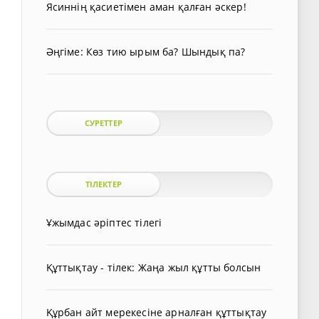
Ясиннің қасиетімен аман қалған әскер!
Әңгіме: Көз тию ырым ба? Шындық па?
СУРЕТТЕР
ТІЛЕКТЕР
Ұжымдас әріптес тілегі
Құттықтау - тілек: Жаңа жыл құтты болсын
Құрбан айт мерекесіне арналған құттықтау