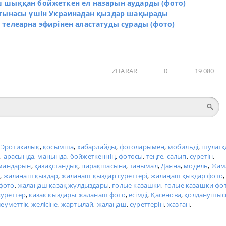
 шыққан бойжеткен ел назарын аударды (фото)
атынасы үшін Украинадан қыздар шақырады
телеарна эфирінен аластатуды сұрады (фото)
ZHARAR
0
19 080
,
Эротикалық
,
қосымша
,
хабарлайды
,
фотоларымен
,
мобильді
,
шулатқ
н
,
арасында
,
маңында
,
бойжеткеннің
,
фотосы
,
теңге
,
салып
,
суретін
,
мандарын
,
қазақстандық
,
парақшасына
,
танымал
,
Даяна
,
модель
,
Жам
а
,
жалаңаш қыздар
,
жалаңаш қыздар суреттері
,
жалаңаш қыздар фото
,
фото
,
жалаңаш қазақ жұлдыздары
,
голые казашки
,
голые казашки фо
суреттер
,
казак кыздары жаланаш фото
,
есімді
,
Қасенова
,
қолданушыс
леуметтік
,
желісіне
,
жартылай
,
жалаңаш
,
суреттерін
,
жазған
,