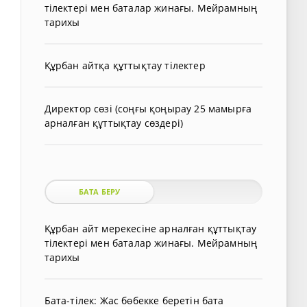
тілектері мен баталар жинағы. Мейрамның
тарихы
Құрбан айтқа құттықтау тілектер
Директор сөзі (соңғы қоңырау 25 мамырға
арналған құттықтау сөздері)
БАТА БЕРУ
Құрбан айт мерекесіне арналған құттықтау
тілектері мен баталар жинағы. Мейрамның
тарихы
Бата-тілек: Жас бөбекке беретін бата