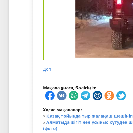
Доп
Мақала ұнаса, бөлісіңіз:
Ұқсас мақалалар:
»
Қазақ тойында тыр жалаңаш шешініп т
»
Алматыда жігітінен ұсыныс күтуден ш
(фото)