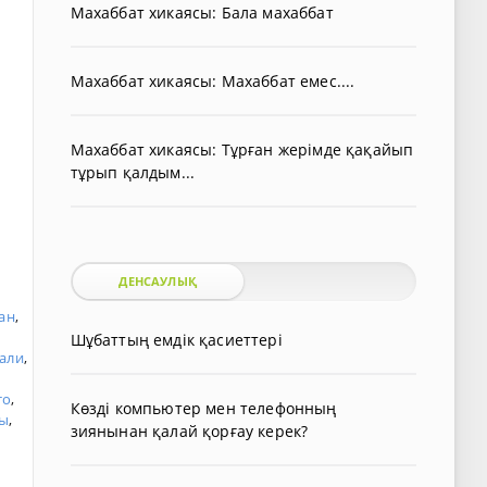
Махаббат хикаясы: Бала махаббат
Махаббат хикаясы: Махаббат емес....
Махаббат хикаясы: Тұрған жерімде қақайып
тұрып қалдым...
ДЕНСАУЛЫҚ
ан
,
Шұбаттың емдік қасиеттері
али
,
то
,
Көзді компьютер мен телефонның
ы
,
зиянынан қалай қорғау керек?