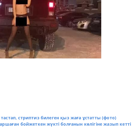
астап, стриптиз билеген қыз жаға ұстатты (фото)
аршаған бойжеткен жүкті болғанын көлігіне жазып кетті