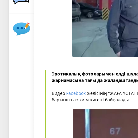
Эротикалық фотоларымен елді шул
жарнамасына тағы да жалаңаштанд
Видео
Facebook
желісінің "ЖАҒА ҰСТАТ
барынша аз киім кигені байқалады.