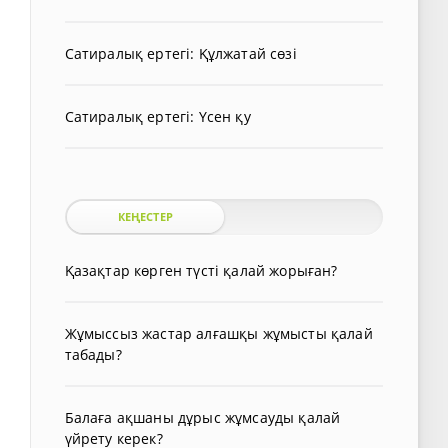
Сатиралық ертегі: Құлжатай сөзі
Сатиралық ертегі: Үсен қу
КЕҢЕСТЕР
Қазақтар көрген түсті қалай жорыған?
Жұмыссыз жастар алғашқы жұмысты қалай
табады?
Балаға ақшаны дұрыс жұмсауды қалай
үйрету керек?