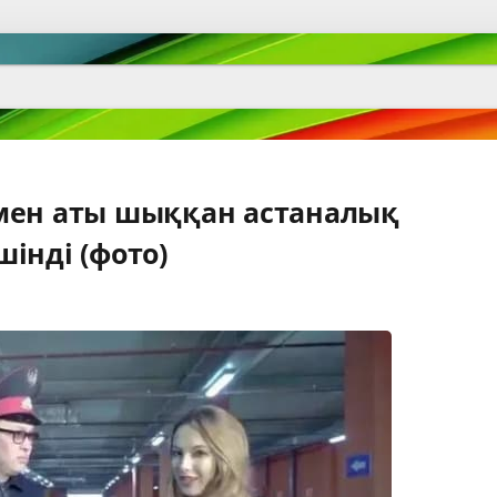
мен аты шыққан астаналық
інді (фото)