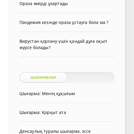
Ораза өмірді ұзартады
Пандемия кезінде ораза ұстауға бола ма ?
Вирустан қорғану үшін қандай дұға оқып
жүрсе болады?
ШЫҒАРМАЛАР
Шығарма: Менің құқығым
Шығарма: Қорқыт ата
Денсаулық туралы шығарма, эссе