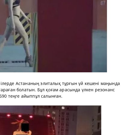
желілерде Астананың элиталық тұрғын үй кешені маңында
араған болатын. Бұл қоғам арасында үлкен резонанс
690 теңге айыппұл салынған.