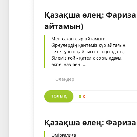
Қазақша өлең: Фариза
айтамын)
Мен саған сыр айтамын:
біреулердің қайтеміз құр айтағын,
сезе тұрып қайғысын соңындағы;
білеміз ғой - қателік со жылдағы,
өкпе, наз бен ....
Өлеңдер
ТОЛЫҚ
0
0
Қазақша өлең: Фариза
Өмірғалиға