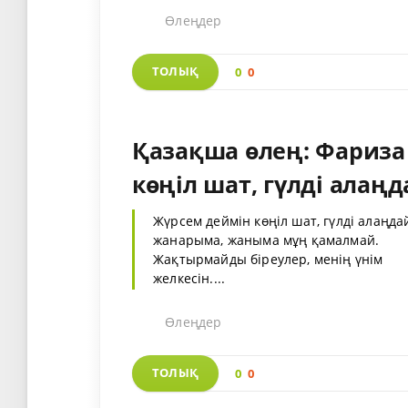
Өлеңдер
ТОЛЫҚ
0
0
Қазақша өлең: Фариза
көңіл шат, гүлді алаңд
Жүрсем деймін көңіл шат, гүлді алаңда
жанарыма, жаныма мұң қамалмай.
Жақтырмайды біреулер, менің үнім
желкесін....
Өлеңдер
ТОЛЫҚ
0
0