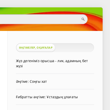
ӘҢГІМЕЛЕР, ОҚИҒАЛАР
Жүз дегеніміз орысша - лик, адамның бет
жүзі
Әңгіме: Соңғы хат
Ғибратты әңгіме: Ұстаздың ұлағаты