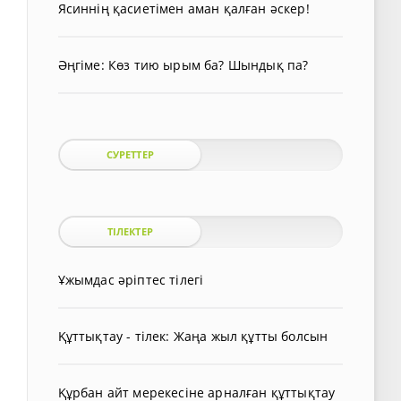
Ясиннің қасиетімен аман қалған әскер!
Әңгіме: Көз тию ырым ба? Шындық па?
СУРЕТТЕР
ТІЛЕКТЕР
Ұжымдас әріптес тілегі
Құттықтау - тілек: Жаңа жыл құтты болсын
Құрбан айт мерекесіне арналған құттықтау