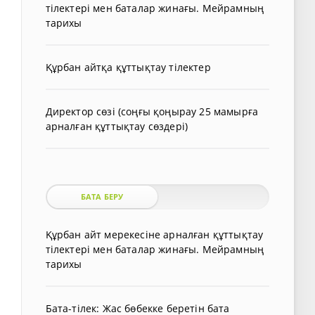
тілектері мен баталар жинағы. Мейрамның
тарихы
Құрбан айтқа құттықтау тілектер
Директор сөзі (соңғы қоңырау 25 мамырға
арналған құттықтау сөздері)
БАТА БЕРУ
Құрбан айт мерекесіне арналған құттықтау
тілектері мен баталар жинағы. Мейрамның
тарихы
Бата-тілек: Жас бөбекке беретін бата