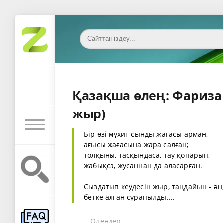
Қазақша өлең: Фариза
жыр)
Бір өзі мұхит сынды жағасы арман,
ағысы жағасына жара салған;
толқыны, тасқындаса, тау қопарып,
жабықса, жусаннан да аласарған.
Сыздатып кеудесін жыр, таңдайын - ән
бетке алған сұрапылды....
Өлеңдер