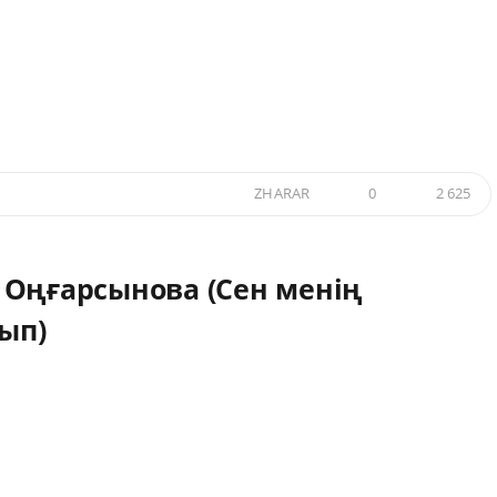
ZHARAR
0
2 625
 Оңғарсынова (Сен менің
ып)