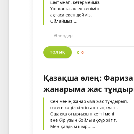
шытынап, көтермейміз.
Үш жаста-ақ ел сенімін
ақтаса екен дейміз.
Ойлаймыз....
Өлеңдер
ТОЛЫҚ
0
0
Қазақша өлең: Фариза
жанарыма жас тұндыр
Сен менің жанарыма жас тұндырып,
өзгеге көңіл кілтін аштың күлігі.
Ошаққа отырғызып кетті мені
әне бір ұзын бойлы ақсұр жігіт.
Мен қалдым шыр......