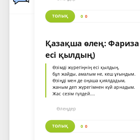
ТОЛЫҚ
0
0
Қазақша өлең: Фариза
есі қылдың)
Өзімді жүрегіңнің есі қылдың,
бұл жайды, амалым не, кеш ұғындым.
Өзіңді мен де оңаша қиялдадым,
жаным деп жүрегімнен күй арнадым.
Жас сезім гүлдей....
Өлеңдер
ТОЛЫҚ
0
0