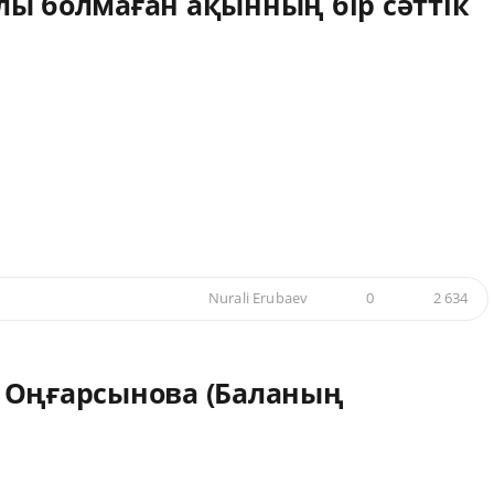
лы болмаған ақынның бір сәттік
Nurali Erubaev
0
2 634
 Оңғарсынова (Баланың