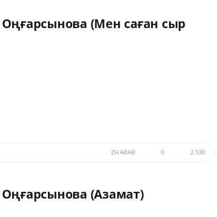
 Оңғарсынова (Мен саған сыр
ZHARAR
0
2 530
 Оңғарсынова (Азамат)