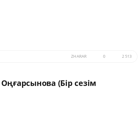
ZHARAR
0
2 513
Оңғарсынова (Бір сезім