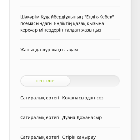
Шәкәрім Құдайбердіұлының "Еңлік-Кебек"
поэмасындағы Еңліктің қазақ қызына
кереғар мінездерін талдап жазыңыз
Жаныңда жүр жақсы адам
ЕРТЕГІЛЕР
Сатиралық ертегі: Қожанасырдан сөз
Сатиралық ертегі: Дуана Қожанасыр
Сатиралық ертегі: Өтірік саңырау