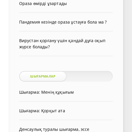
Ораза өмірді ұзартады
Пандемия кезінде ораза ұстауға бола ма ?
Вирустан қорғану үшін қандай дұға оқып
жүрсе болады?
ШЫҒАРМАЛАР
Шығарма: Менің құқығым
Шығарма: Қорқыт ата
Денсаулық туралы шығарма, эссе