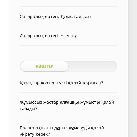
Сатиралық ертегі: Құлжатай сөзі
Сатиралық ертегі: Үсен қу
КЕҢЕСТЕР
Қазақтар көрген түсті қалай жорыған?
Жұмыссыз жастар алғашқы жұмысты қалай
табады?
Балаға ақшаны дұрыс жұмсауды қалай
үйрету керек?