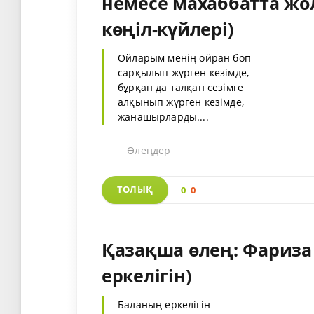
немесе махаббатта жо
көңіл-күйлері)
Ойларым менің ойран боп
сарқылып жүрген кезімде,
бұрқан да талқан сезімге
алқынып жүрген кезімде,
жанашырларды....
Өлеңдер
ТОЛЫҚ
0
0
Қазақша өлең: Фариза
еркелігін)
Баланың еркелігін