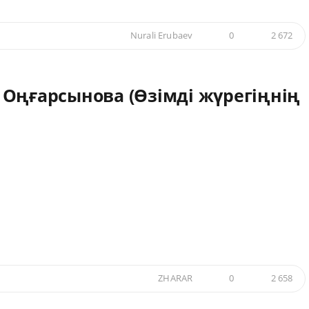
Nurali Erubaev
0
2 672
 Оңғарсынова (Өзімді жүрегіңнің
ZHARAR
0
2 658