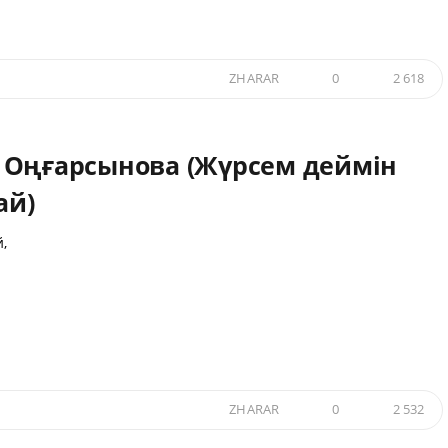
ZHARAR
0
2 618
 Оңғарсынова (Жүрсем деймін
ай)
й,
ZHARAR
0
2 532