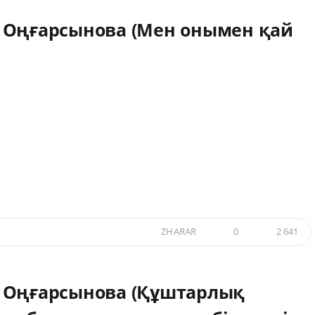
 Оңғарсынова (Мен онымен қай
ZHARAR
0
2 641
 Оңғарсынова (Құштарлық