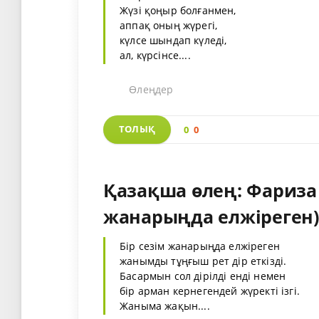
Жүзі қоңыр болғанмен,
аппақ оның жүрегі,
күлсе шындап күледі,
ал, күрсінсе....
Өлеңдер
ТОЛЫҚ
0
0
Қазақша өлең: Фариза 
жанарыңда елжіреген)
Бір сезім жанарыңда елжіреген
жанымды тұңғыш рет дір еткізді.
Басармын сол дірілді енді немен
бір арман кернегендей жүректі ізгі.
Жаныма жақын....