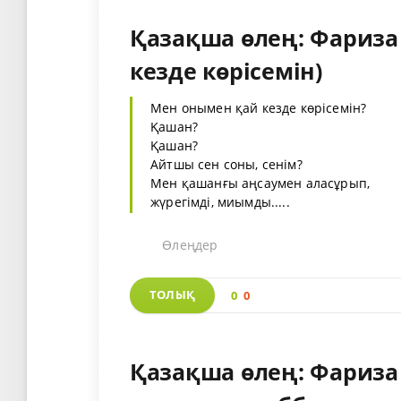
Қазақша өлең: Фариза
кезде көрісемін)
Мен онымен қай кезде көрісемін?
Қашан?
Қашан?
Айтшы сен соны, сенім?
Мен қашанғы аңсаумен аласұрып,
жүрегімді, миымды.....
Өлеңдер
ТОЛЫҚ
0
0
Қазақша өлең: Фариза