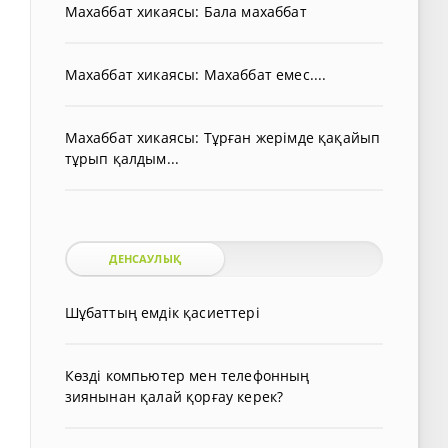
Махаббат хикаясы: Бала махаббат
Махаббат хикаясы: Махаббат емес....
Махаббат хикаясы: Тұрған жерімде қақайып
тұрып қалдым...
ДЕНСАУЛЫҚ
Шұбаттың емдік қасиеттері
Көзді компьютер мен телефонның
зиянынан қалай қорғау керек?