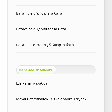
Бата-тілек: Ұл балаға бата
Бата-тілек: Қарияларға бата
Бата-тілек: Жас жұбайларға бата
МАХАББАТ ХИКАЯЛАРЫ
Шынайы махаббат
Махаббат хикаясы: Отқа оранған жүрек