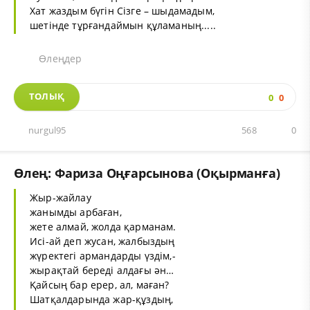
Хат жаздым бүгін Сізге – шыдамадым,
шетінде тұрғандаймын құламаның.....
Өлеңдер
ТОЛЫҚ
0
0
nurgul95
568
0
Өлең: Фариза Оңғарсынова (Оқырманға)
Жыр-жайлау
жанымды арбаған,
жете алмай, жолда қарманам.
Исі-ай деп жусан, жалбыздың
жүректегі армандарды үздім,-
жырақтай береді алдағы ән…
Қайсың бар ерер, ал, маған?
Шатқалдарында жар-құздың,