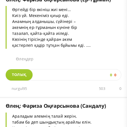
Өртейді бір өкініш жиі мені…
Киіз үй. Мекеніміз қиыр еді.
Анамның алданышы, сүйінері –
әкемнің ер-тұрманын күніне бір
тазалап, қайта-қайта иіледі.
Көзінің тірісінде қайран әкем
қастерлеп қадір тұтқан бұйымы еді. ....
Өлеңдер
ТОЛЫҚ
0
0
nurgul95
503
0
Өлең: Фариза Оңғарсынова (Сандалу)
Араладым әлемнің талай жерін,
табам ба деп шындықтың арайлы елін.