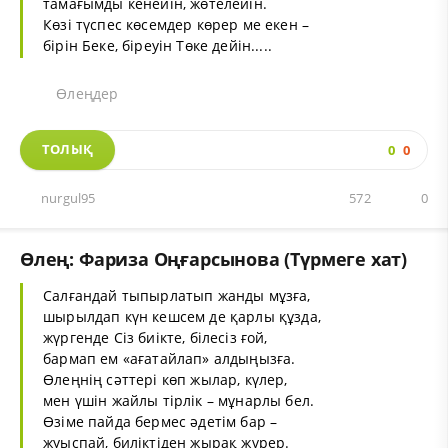
тамағымды кенейін, жөтелейін.
Көзі түспес көсемдер көрер ме екен –
бірін Беке, біреуін Төке дейін.....
Өлеңдер
ТОЛЫҚ
0
0
nurgul95
572
0
Өлең: Фариза Оңғарсынова (Түрмеге хат)
Салғандай тыпырлатып жанды мұзға,
шырылдап күн кешсем де қарлы құзда,
жүргенде Сіз биікте, білесіз ғой,
бармап ем «ағатайлап» алдыңызға.
Өлеңнің сәттері көп жылар, күлер,
мен үшін жайлы тірлік – мұнарлы бел.
Өзіме пайда бермес әдетім бар –
жуыспай, биліктіден жырақ жүрер.