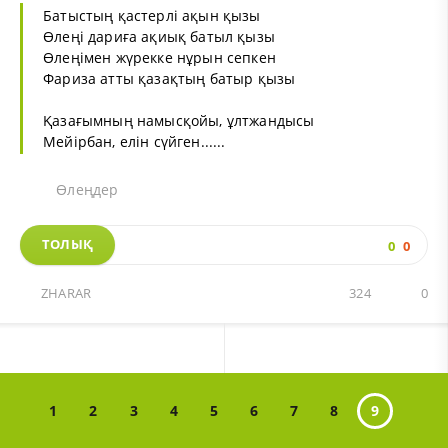
Батыстың қастерлі ақын қызы
Өлеңі дариға ақиық батыл қызы
Өлеңімен жүрекке нұрын сепкен
Фариза атты қазақтың батыр қызы
Қазағымның намысқойы, ұлтжандысы
Мейірбан, елін сүйген......
Өлеңдер
ТОЛЫҚ
0
0
ZHARAR
324
0
1
2
3
4
5
6
7
8
9