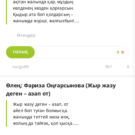
ақпан жалында қар, мұздың
көлденең көзден қорғарсын.
Қыдыр ата боп қолдарсың –
жанымда жүрші, жалғызбын!....
Өлеңдер
ТОЛЫҚ
0
0
nurgul95
567
0
Өлең: Фариза Оңғарсынова (Жыр жазу
деген – азап от)
Жыр жазу деген – азап, от
әйел боп туған болмысқа,
жаныңда титтей маза жоқ,
жолың да тайғақ, қол қысқа.....