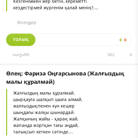
Кезгеніммен жер бетін, кереметті
кездестірмей жүргенім қалай менің?....
Өлеңдер
ТОЛЫҚ
0
0
nurgul95
502
0
Өлең: Фариза Оңғарсынова (Жалғыздың
малы құралмай)
Жалғыздың малы құралмай,
шырқауға шалқып шыға алмай,
жалғыздықпенен күн кешер
шыңдағы жалқы шынардай.
Жалқының жайы - қараң жай,
жапанда жортқан тағы аңдай,
талықсып кеткен сәтінде....