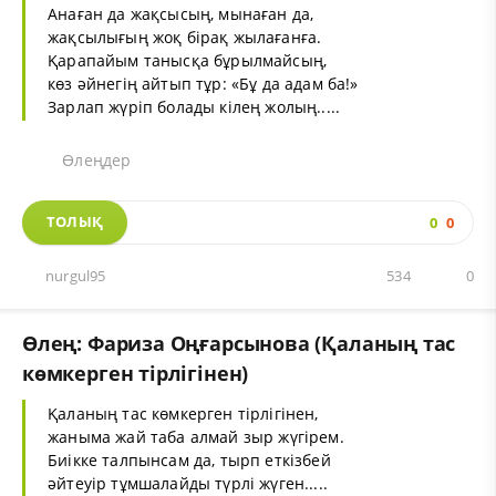
Анаған да жақсысың, мынаған да,
жақсылығың жоқ бірақ жылағанға.
Қарапайым танысқа бұрылмайсың,
көз әйнегің айтып тұр: «Бұ да адам ба!»
Зарлап жүріп болады кілең жолың.....
Өлеңдер
ТОЛЫҚ
0
0
nurgul95
534
0
Өлең: Фариза Оңғарсынова (Қаланың тас
көмкерген тірлігінен)
Қаланың тас көмкерген тірлігінен,
жаныма жай таба алмай зыр жүгірем.
Биікке талпынсам да, тырп еткізбей
әйтеуір тұмшалайды түрлі жүген.....