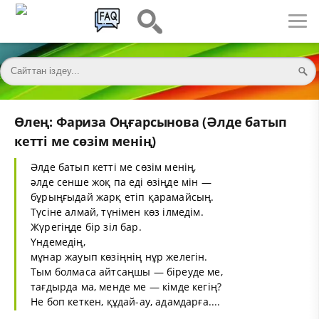
Өлең: Фариза Оңғарсынова (Әлде батып
кетті ме сөзім менің)
Әлде батып кетті ме сөзім менің,
әлде сенше жоқ па еді өзіңде мін —
бұрыңғыдай жарқ етіп қарамайсың.
Түсіне алмай, түнімен көз ілмедім.
Жүрегіңде бір зіл бар.
Үндемедің,
мұнар жауып көзіңнің нұр желегін.
Тым болмаса айтсаңшы — біреуде ме,
тағдырда ма, менде ме — кімде кегің?
Не боп кеткен, құдай-ау, адамдарға....