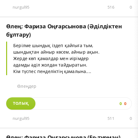
nurgul95
516
0
Өлең: Фариза Оңғарсынова (Әділдіктен
бұлтару)
Берілме шындық іздеп қайғыға тым,
шындықтан айныр көсем, айныр ақын.
Жерде көп қамалдар мен иірімдер
адамды әділ жолдан тайдыратын.
Кім түспес пенделіктің қамалына....
Өлеңдер
ТОЛЫҚ
0
0
nurgul95
511
0
Өлең: Фариза Оңғарсынова (Ер-тұрман)