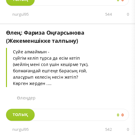
nurgul95
544
0
Өлең: Фариза Оңғарсынова
(Жекеменшікке талпыну)
Сүйе алмаймын -
сүйгім келіп тұрса да есім кетіп
(мейлің мені сол үшін кешірме түк),
болмағандай ештеңе барасың ғой,
аласұрып келесің несін жетіп?
Көрген жерден ....
Өлеңдер
ТОЛЫҚ
0
0
nurgul95
542
0