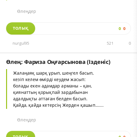
Өлеңдер
ТОЛЫҚ
0
0
nurgul95
521
0
Өлең: Фариза Оңғарсынова (Ізденіс)
Жалаңаяқ шарқ ұрып, шеңгел басып,
кезіп келем өмірді кеудем жасып:
болады екен адамдар арманы – қан,
қиянаттың қорықпай зардабынан
адалдықты аттаған белден басып.
Қайда, қайда кетерсің Жерден қашып…....
Өлеңдер
ТОЛЫҚ