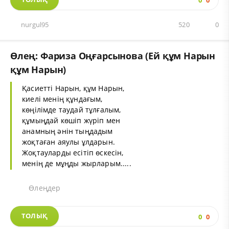
0
0
nurgul95
520
0
Өлең: Фариза Оңғарсынова (Ей құм Нарын
құм Нарын)
Қасиетті Нарын, құм Нарын,
киелі менің құндағым,
көңілімде таудай тұлғалым,
құмыңдай көшіп жүріп мен
анамның әнін тыңдадым
жоқтаған аяулы ұлдарын.
Жоқтауларды есітіп өскесін,
менің де мұңды жырларым.....
Өлеңдер
ТОЛЫҚ
0
0