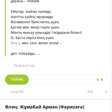
дауасы – поэзия.
Көңілді, жайлы күнімді,
Азапты қайғы мұңымды
Өзімменен бөліскенің үшін,
Қатем мен жеңістерім үшін,
Менің мынау қиындау тағдырым болып
О, баста көріскенің үшін
Өлең
, мен сені аялап өтем! –
деп толғайды.....
Рефераттар
ТОЛЫҚ
0
0
nurgul95
436
0
Өлең: Жұмабай Арман (Фаризаға)