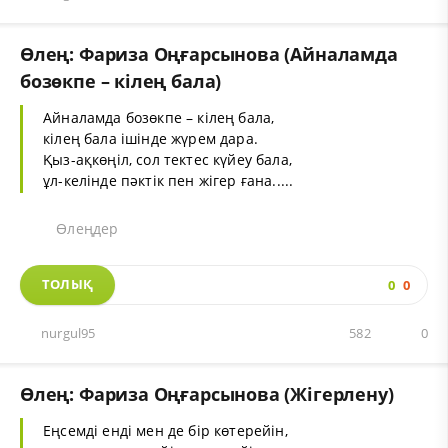
Өлең: Фариза Оңғарсынова (Айналамда
бозөкпе – кілең бала)
Айналамда бозөкпе – кілең бала,
кілең бала ішінде жүрем дара.
Қыз-ақкөңіл, сол тектес күйеу бала,
ұл-келінде пәктік пен жігер ғана.....
Өлеңдер
ТОЛЫҚ
0
0
nurgul95
582
0
Өлең: Фариза Оңғарсынова (Жігерлену)
Еңсемді енді мен де бір көтерейін,