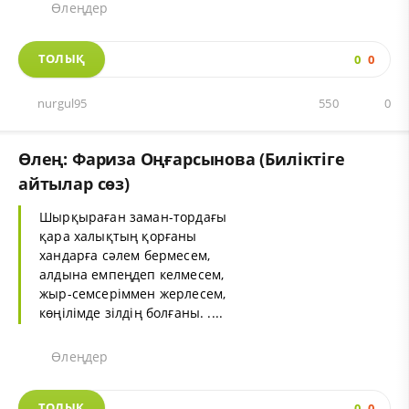
Өлеңдер
ТОЛЫҚ
0
0
nurgul95
550
0
Өлең: Фариза Оңғарсынова (Биліктіге
айтылар сөз)
Шырқыраған заман-тордағы
қара халықтың қорғаны
хандарға сәлем бермесем,
алдына емпеңдеп келмесем,
жыр-семсеріммен жерлесем,
көңілімде зілдің болғаны. ....
Өлеңдер
ТОЛЫҚ
0
0