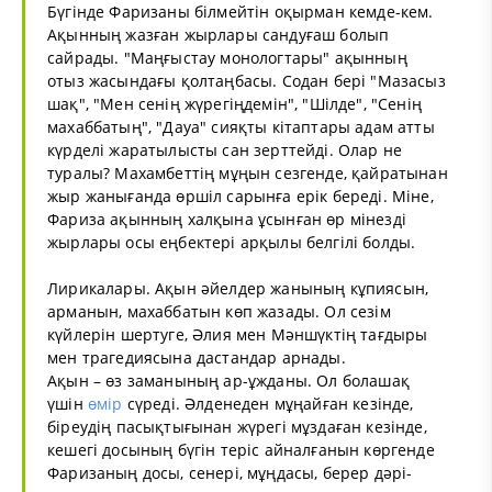
Бүгінде Фаризаны білмейтін оқырман кемде-кем.
Ақынның жазған жырлары сандуғаш болып
сайрады. "Маңғыстау монологтары" ақынның
отыз жасындағы қолтаңбасы. Содан бері "Мазасыз
шақ", "Мен сенің жүрегіңдемін", "Шілде", "Сенің
махаббатың", "Дауа" сияқты кітаптары адам атты
күрделі жаратылысты сан зерттейді. Олар не
туралы? Махамбеттің мұңын сезгенде, қайратынан
жыр жанығанда өршіл сарынға ерік береді. Міне,
Фариза ақынның халқына ұсынған өр мінезді
жырлары осы еңбектері арқылы белгілі болды.
Лирикалары. Ақын әйелдер жанының кұпиясын,
арманын, махаббатын көп жазады. Ол сезім
күйлерін шертуге, Әлия мен Мәншүктің тағдыры
мен трагедиясына дастандар арнады.
Ақын – өз заманының ар-ұжданы. Ол болашақ
үшін
өмір
сүреді. Әлденеден мұңайған кезінде,
біреудің пасықтығынан жүрегі мұздаған кезінде,
кешегі досының бүгін теріс айналғанын көргенде
Фаризаның досы, сенері, мұңдасы, берер дәрі-