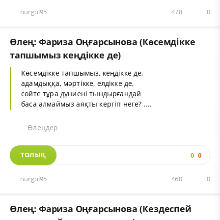
nurgul95
478
0
Өлең: Фариза Оңғарсынова (Көсемдікке
тапшымыз кеңдікке де)
Көсемдікке тапшымыз, кеңдікке де,
адамдыққа, мәртікке, елдікке де,
сөйте тұра дүниені тындырғандай
баса алмаймыз аяқты кергіп неге? ....
Өлеңдер
ТОЛЫҚ
0
0
nurgul95
460
0
Өлең: Фариза Оңғарсынова (Кездеспей