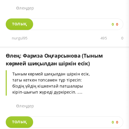
Өлеңдер
ТОЛЫҚ
0
0
nurgul95
495
0
Өлең: Фариза Оңғарсынова (Тыным
көрмей шиқылдан шіркін есік)
Тыным көрмей шиқылдан шіркін есік,
таты кеткен топсамен тұр тіресіп:
біздің үйдің кішкентай патшалары
кіріп-шығып жүреді дүркіресіп. ....
Өлеңдер
ТОЛЫҚ
0
0