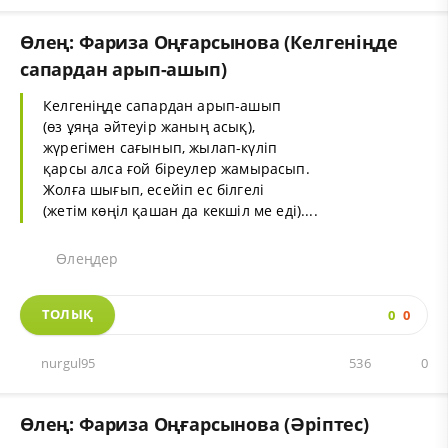
Өлең: Фариза Оңғарсынова (Келгеніңде
сапардан арып-ашып)
Келгеніңде сапардан арып-ашып
(өз ұяңа әйтеуір жаның асық),
жүрегімен сағынып, жылап-күліп
қарсы алса ғой біреулер жамырасып.
Жолға шығып, есейіп ес білгелі
(жетім көңіл қашан да кекшіл ме еді)....
Өлеңдер
ТОЛЫҚ
0
0
nurgul95
536
0
Өлең: Фариза Оңғарсынова (Әріптес)