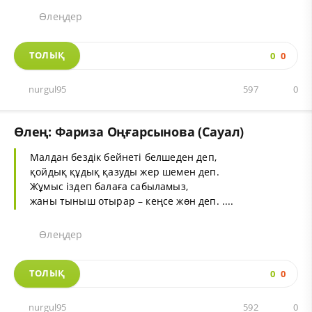
Өлеңдер
ТОЛЫҚ
0
0
nurgul95
597
0
Өлең: Фариза Оңғарсынова (Сауал)
Малдан бездік бейнеті белшеден деп,
қойдық құдық қазуды жер шемен деп.
Жұмыс іздеп балаға сабыламыз,
жаны тыныш отырар – кеңсе жөн деп. ....
Өлеңдер
ТОЛЫҚ
0
0
nurgul95
592
0