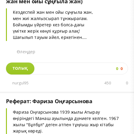
жан мен ойы сұңғыла жан)
Кездеспей жан мен ойы сұңғыла жан,
мен жиі жалғызсырап тұнжырағам.
Бойымды үйретер кез болса-дағы
үмітке жерік көңлі құрғыр алақ!
Шағылып тауым әйел, еркегінен....
Өлеңдер
ТОЛЫҚ
0
0
nurgul95
450
0
Реферат: Фариза Оңғарсынова
Фариза Оңғарсынова 1939 жылы Атырау
өңіріндегі Манаш ауылында дүниеге келген. 1967
жылы "Бұлбұл" деген атпен тұңғыш жыр кітабы
жарық көреді.