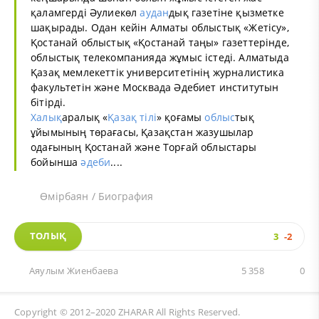
қаламгерді Әулиекөл
аудан
дық газетіне қызметке
шақырады. Одан кейін Алматы облыстық «Жетісу»,
Қостанай облыстық «Қостанай таңы» газеттерінде,
облыстық телекомпанияда жұмыс істеді. Алматыда
Қазақ мемлекеттік университетінің журналистика
факультетін және Москвада Әдебиет институтын
бітірді.
Халық
аралық «
Қазақ тілі
» қоғамы
облыс
тық
ұйымының төрағасы, Қазақстан жазушылар
одағының Қостанай және Торғай облыстары
бойынша
әдеби
....
Өмірбаян / Биография
ТОЛЫҚ
3
-2
Аяулым Жиенбаева
5 358
0
Copyright © 2012–2020
ZHARAR
All Rights Reserved.