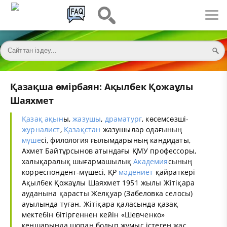
Қазақша өмірбаян: Ақылбек Қожаұлы
Шаяхмет
Қазақ
ақын
ы,
жазушы
,
драматург
, көсемсөзші-
журналист
,
Қазақстан
жазушылар одағының
мүше
сі, филология ғылымдарының кандидаты,
Ахмет Байтұрсынов атындағы ҚМУ профессоры,
халықаралық шығармашылық
Академия
сының
корреспондент-мүшесі, ҚР
мәдениет
қайраткері
Ақылбек Қожаұлы Шаяхмет 1951 жылы Жітіқара
ауданына қарасты Желқуар (Забеловка селосы)
ауылында туған. Жітіқара қаласында қазақ
мектебін бітіргеннен кейін «Шевченко»
кеңшарында шопан болып жұмыс істеген жас