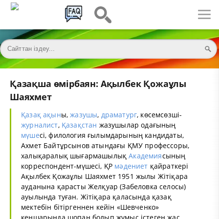
Қазақша өмірбаян: Ақылбек Қожаұлы
Шаяхмет
Қазақ
ақын
ы,
жазушы
,
драматург
, көсемсөзші-
журналист
,
Қазақстан
жазушылар одағының
мүше
сі, филология ғылымдарының кандидаты,
Ахмет Байтұрсынов атындағы ҚМУ профессоры,
халықаралық шығармашылық
Академия
сының
корреспондент-мүшесі, ҚР
мәдениет
қайраткері
Ақылбек Қожаұлы Шаяхмет 1951 жылы Жітіқара
ауданына қарасты Желқуар (Забеловка селосы)
ауылында туған. Жітіқара қаласында қазақ
мектебін бітіргеннен кейін «Шевченко»
кеңшарында шопан болып жұмыс істеген жас