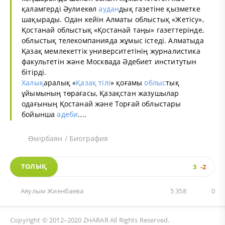
қаламгерді Әулиекөл
аудан
дық газетіне қызметке
шақырады. Одан кейін Алматы облыстық «Жетісу»,
Қостанай облыстық «Қостанай таңы» газеттерінде,
облыстық телекомпанияда жұмыс істеді. Алматыда
Қазақ мемлекеттік университетінің журналистика
факультетін және Москвада Әдебиет институтын
бітірді.
Халық
аралық «
Қазақ тілі
» қоғамы
облыс
тық
ұйымының төрағасы, Қазақстан жазушылар
одағының Қостанай және Торғай облыстары
бойынша
әдеби
....
Өмірбаян / Биография
ТОЛЫҚ
3
-2
Аяулым Жиенбаева
5 358
0
Copyright © 2012–2020
ZHARAR
All Rights Reserved.